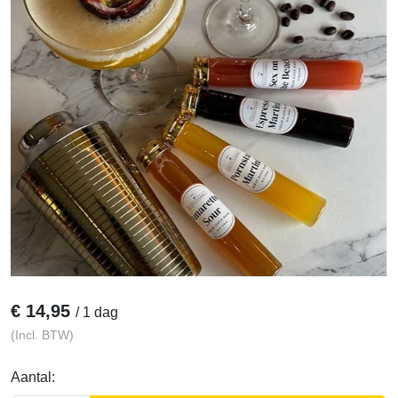
€
14,95
/
1 dag
(Incl. BTW)
Aantal: