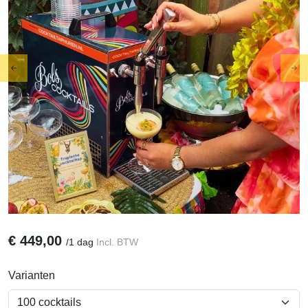
Previous
Ne
€
449,00
/
1 dag
Incl. BTW
Varianten