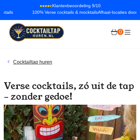
Klantenbeoordeling 9/10
tails
100% Verse cocktails & mocktails
Afhaal-locaties door he
ncept
el Nederland
0
00% Vegan
Cocktailtap huren
Verse cocktails, zó uit de tap
– zonder gedoe!